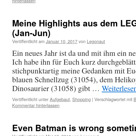
hinterlassen
Meine Highlights aus dem LE
(Jan-Jun)
Veröffentlicht am
Januar 10, 2017
von
Legonaut
Ein neues Jahr ist da und mit ihm ein 
Ich habe ihn für Euch kurz durchgeblät
stichpunktartig meine Gedanken mit Euc
blauen Schnellzug (31054), dem Helik
Dinosaurier (31058) gibt …
Weiterlese
Veröffentlicht unter
Aufgebaut
,
Shopping
|
Verschlagwortet mit
Kommentar hinterlassen
Even Batman is wrong some