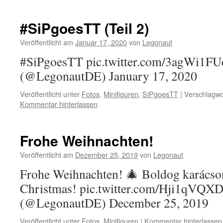
#SiPgoesTT (Teil 2)
Veröffentlicht am
Januar 17, 2020
von
Legonaut
#SiPgoesTT pic.twitter.com/3agWi1FUdC
(@LegonautDE) January 17, 2020
Veröffentlicht unter
Fotos
,
Minifiguren
,
SiPgoesTT
|
Verschlagwo
Kommentar hinterlassen
Frohe Weihnachten!
Veröffentlicht am
Dezember 25, 2019
von
Legonaut
Frohe Weihnachten! 🎄 Boldog karácso
Christmas! pic.twitter.com/Hji1qVQXDr 
(@LegonautDE) December 25, 2019
Veröffentlicht unter
Fotos
,
Minifiguren
|
Kommentar hinterlassen