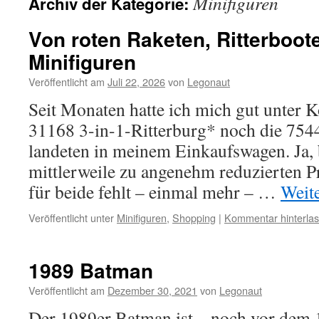
Minifiguren
Archiv der Kategorie:
Von roten Raketen, Ritterboot
Minifiguren
Veröffentlicht am
Juli 22, 2026
von
Legonaut
Seit Monaten hatte ich mich gut unter K
31168 3-in-1-Ritterburg* noch die 754
landeten in meinem Einkaufswagen. Ja, 
mittlerweile zu angenehm reduzierten Pr
für beide fehlt – einmal mehr – …
Weit
Veröffentlicht unter
Minifiguren
,
Shopping
|
Kommentar hinterla
1989 Batman
Veröffentlicht am
Dezember 30, 2021
von
Legonaut
Der 1989er Batman ist – noch vor dem 