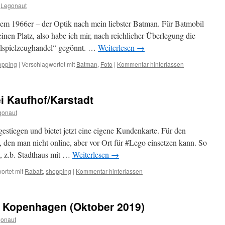
Legonaut
dem 1966er – der Optik nach mein liebster Batman. Für Batmobil
inen Platz, also habe ich mir, nach reichlicher Überlegung die
ialspielzeughandel“ gegönnt. …
Weiterlesen
→
opping
|
Verschlagwortet mit
Batman
,
Foto
|
Kommentar hinterlassen
ei Kaufhof/Karstadt
gonaut
gestiegen und bietet jetzt eine eigene Kundenkarte. Für den
 den man nicht online, aber vor Ort für #Lego einsetzen kann. So
h, z.b. Stadthaus mit …
Weiterlesen
→
ortet mit
Rabatt
,
shopping
|
Kommentar hinterlassen
 Kopenhagen (Oktober 2019)
onaut