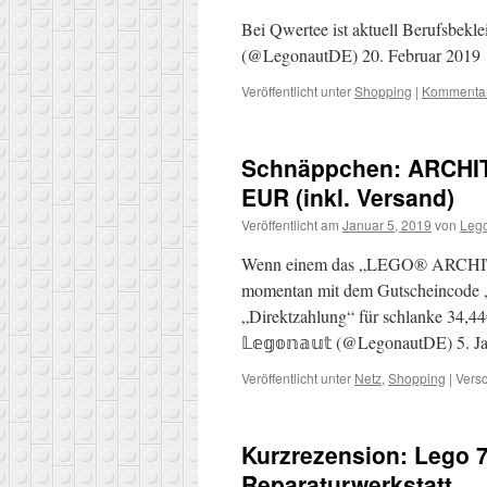
Bei Qwertee ist aktuell Berufsbekl
(@LegonautDE) 20. Februar 2019
Veröffentlicht unter
Shopping
|
Kommentar
Schnäppchen: ARCHIT
EUR (inkl. Versand)
Veröffentlicht am
Januar 5, 2019
von
Leg
Wenn einem das „LEGO® ARCHITE
momentan mit dem Gutscheincode
„Direktzahlung“ für schlanke 34,4
𝕃𝕖𝕘𝕠𝕟𝕒𝕦𝕥 (@LegonautDE) 5. 
Veröffentlicht unter
Netz
,
Shopping
|
Versc
Kurzrezension: Lego
Reparaturwerkstatt