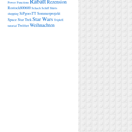
Rabatt
Rezension
Power Functions
Rostock800600
Schach
Schiff
Shirts
SiPgoesTT
Sommerprojekt
shopping
Star Wars
Space
Star Trek
TripleE
Weihnachten
Twitter
tutorial