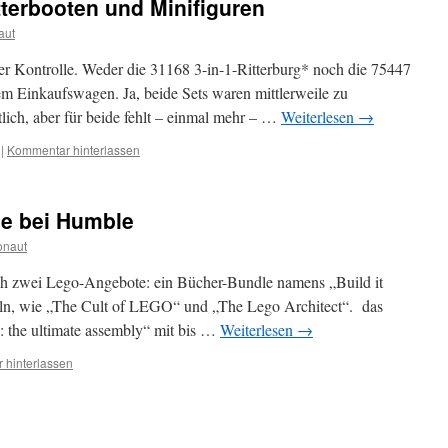
tterbooten und Minifiguren
aut
ter Kontrolle. Weder die 31168 3-in-1-Ritterburg* noch die 75447
m Einkaufswagen. Ja, beide Sets waren mittlerweile zu
lich, aber für beide fehlt – einmal mehr – …
Weiterlesen
→
|
Kommentar hinterlassen
e bei Humble
onaut
h zwei Lego-Angebote: ein Bücher-Bundle namens „Build it
teln, wie „The Cult of LEGO“ und „The Lego Architect“. das
: the ultimate assembly“ mit bis …
Weiterlesen
→
 hinterlassen