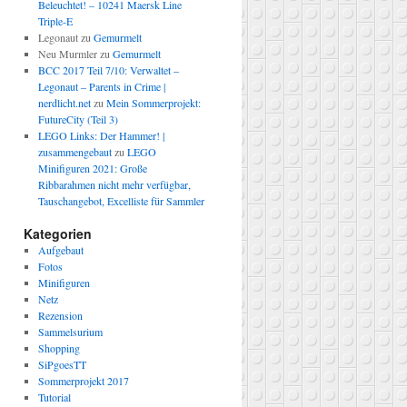
Beleuchtet! – 10241 Maersk Line
Triple-E
Legonaut
zu
Gemurmelt
Neu Murmler
zu
Gemurmelt
BCC 2017 Teil 7/10: Verwaltet –
Legonaut – Parents in Crime |
nerdlicht.net
zu
Mein Sommerprojekt:
FutureCity (Teil 3)
LEGO Links: Der Hammer! |
zusammengebaut
zu
LEGO
Minifiguren 2021: Große
Ribbarahmen nicht mehr verfügbar,
Tauschangebot, Excelliste für Sammler
Kategorien
Aufgebaut
Fotos
Minifiguren
Netz
Rezension
Sammelsurium
Shopping
SiPgoesTT
Sommerprojekt 2017
Tutorial