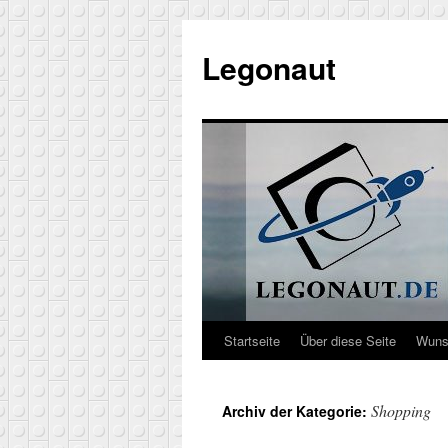
Zum
Inhalt
Legonaut
springen
Startseite
Über diese Seite
Wuns
Shopping
Archiv der Kategorie: