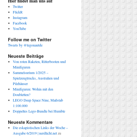
Hier findet man uns auf
Twitter
FlickR
Instagram
Facebook
YouTube
Follow me on Twitter
Tweets by @legonautde
Neueste Beiträge
Von roten Raketen, Ritterbooten und
Minifiguren
Sammelsurium 1/2025 –
Spielzeugtrucks, Australien und
Pilzhäuser
Minifiguren: Wohin mit den
Doubletten?
LEGO Deep Space Nine, Maßstab
1:100.000
Doppeltes Lego-Bundle bei Humble
Neueste Kommentare
Die eskapistischen Links der Woche –
Ausgabe 6/2019 | nerdlicht.net
zu