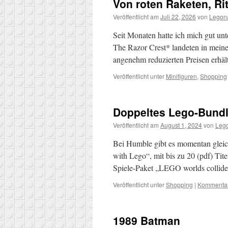
Von roten Raketen, Ri
Veröffentlicht am
Juli 22, 2026
von
Legon
Seit Monaten hatte ich mich gut un
The Razor Crest* landeten in meine
angenehm reduzierten Preisen erhält
Veröffentlicht unter
Minifiguren
,
Shopping
Doppeltes Lego-Bundl
Veröffentlicht am
August 1, 2024
von
Leg
Bei Humble gibt es momentan gleic
with Lego“, mit bis zu 20 (pdf) Ti
Spiele-Paket „LEGO worlds collide
Veröffentlicht unter
Shopping
|
Kommentar
1989 Batman