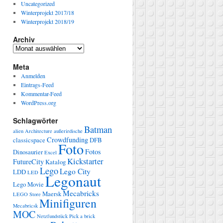
Uncategorized
Winterprojekt 2017/18
Winterprojekt 2018/19
Archiv
Archiv
Meta
Anmelden
Eintrags-Feed
Kommentar-Feed
WordPress.org
Schlagwörter
Batman
alien
Architecture
außerirdische
Crowdfunding
classicspace
DFB
Foto
Fotos
Dinosaurier
Excel
Kickstarter
FutureCity
Katalog
Lego
Lego City
LDD
LED
Legonaut
Lego Movie
Mecabricks
Maersk
LEGO Store
Minifiguren
Mecabricsk
MOC
Netzfundstück
Pick a brick