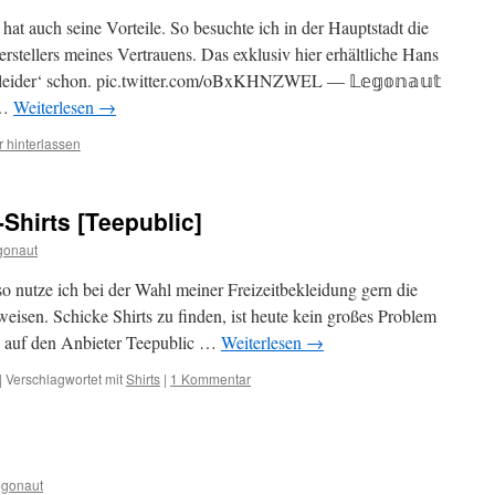
at auch seine Vorteile. So besuchte ich in der Hauptstadt die
stellers meines Vertrauens. Das exklusiv hier erhältliche Hans
 ,leider‘ schon. pic.twitter.com/oBxKHNZWEL — 𝕃𝕖𝕘𝕠𝕟𝕒𝕦𝕥
 …
Weiterlesen
→
 hinterlassen
Shirts [Teepublic]
gonaut
 nutze ich bei der Wahl meiner Freizeitbekleidung gern die
isen. Schicke Shirts zu finden, ist heute kein großes Problem
l auf den Anbieter Teepublic …
Weiterlesen
→
|
Verschlagwortet mit
Shirts
|
1 Kommentar
gonaut