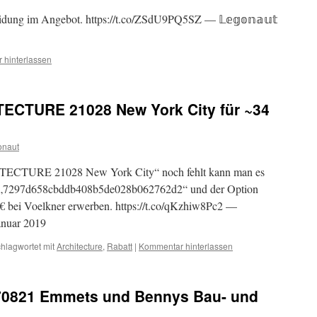
eidung im Angebot. https://t.co/ZSdU9PQ5SZ — 𝕃𝕖𝕘𝕠𝕟𝕒𝕦𝕥
 hinterlassen
ECTURE 21028 New York City für ~34
onaut
CTURE 21028 New York City“ noch fehlt kann man es
 „7297d658cbddb408b5de028b062762d2“ und der Option
4€ bei Voelkner erwerben. https://t.co/qKzhiw8Pc2 —
Januar 2019
hlagwortet mit
Architecture
,
Rabatt
|
Kommentar hinterlassen
 70821 Emmets und Bennys Bau- und